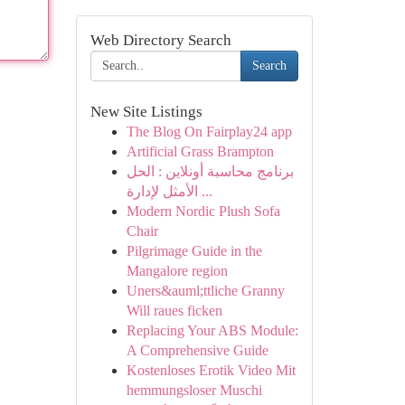
Web Directory Search
Search
New Site Listings
The Blog On Fairplay24 app
Artificial Grass Brampton
برنامج محاسبة أونلاين : الحل
الأمثل لإدارة ...
Modern Nordic Plush Sofa
Chair
Pilgrimage Guide in the
Mangalore region
Uners&auml;ttliche Granny
Will raues ficken
Replacing Your ABS Module:
A Comprehensive Guide
Kostenloses Erotik Video Mit
hemmungsloser Muschi