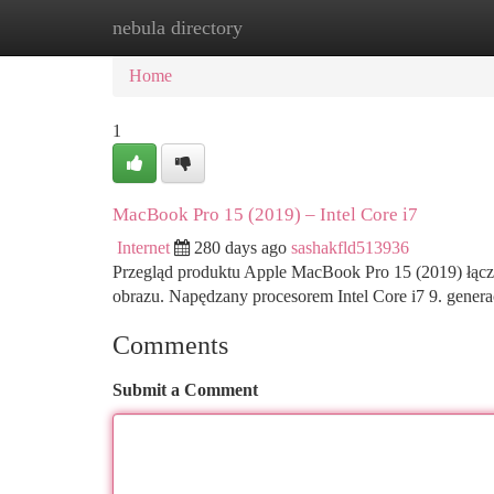
nebula directory
Home
New Site Listings
Add Site
Ca
Home
1
MacBook Pro 15 (2019) – Intel Core i7
Internet
280 days ago
sashakfld513936
Przegląd produktu Apple MacBook Pro 15 (2019) łączy
obrazu. Napędzany procesorem Intel Core i7 9. gener
Comments
Submit a Comment