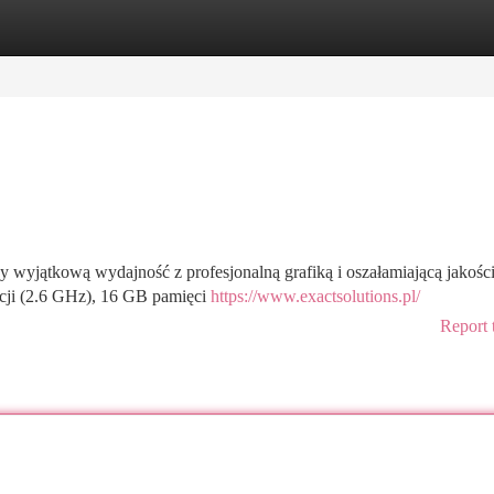
tegories
Register
Login
 wyjątkową wydajność z profesjonalną grafiką i oszałamiającą jakośc
acji (2.6 GHz), 16 GB pamięci
https://www.exactsolutions.pl/
Report 