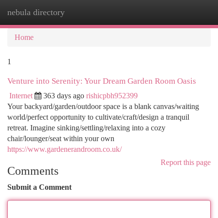
nebula directory
Togg
navi
Home
1
Venture into Serenity: Your Dream Garden Room Oasis
Internet
363 days ago
rishicpbh952399
Your backyard/garden/outdoor space is a blank canvas/waiting
world/perfect opportunity to cultivate/craft/design a tranquil
retreat. Imagine sinking/settling/relaxing into a cozy
chair/lounger/seat within your own
https://www.gardenerandroom.co.uk/
Report this page
Comments
Submit a Comment