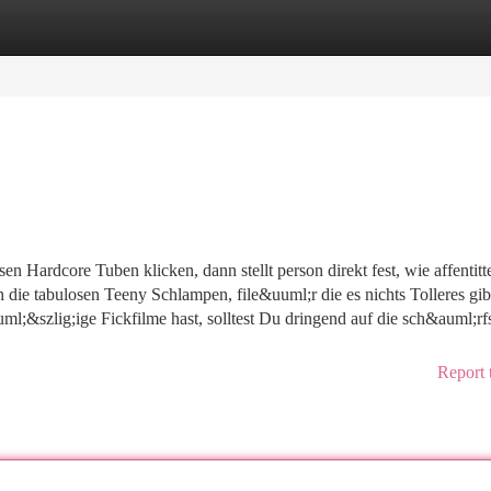
tegories
Register
Login
en Hardcore Tuben klicken, dann stellt person direkt fest, wie affentitt
 die tabulosen Teeny Schlampen, file&uuml;r die es nichts Tolleres gib
&szlig;ige Fickfilme hast, solltest Du dringend auf die sch&auml;rf
Report 