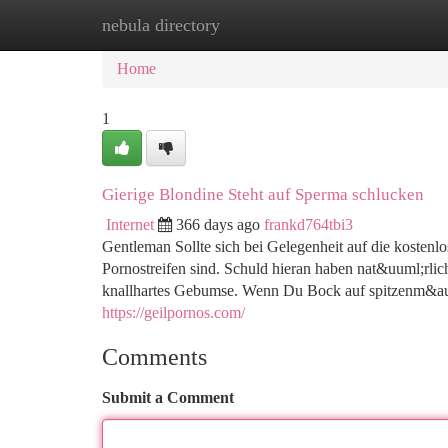
nebula directory
Home
New Site Listings
Add Site
Ca
Home
1
Gierige Blondine Steht auf Sperma schlucken
Internet
366 days ago
frankd764tbi3
Gentleman Sollte sich bei Gelegenheit auf die kostenlos
Pornostreifen sind. Schuld hieran haben nat&uuml;rlich
knallhartes Gebumse. Wenn Du Bock auf spitzenm&auml;
https://geilpornos.com/
Comments
Submit a Comment