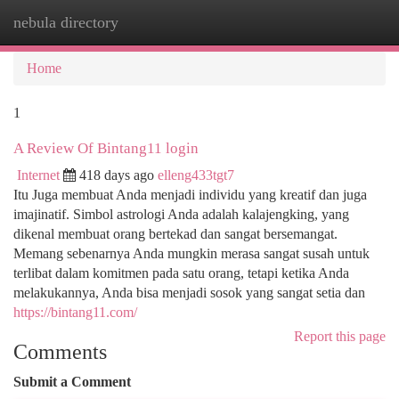
nebula directory
Togg
navi
Home
1
A Review Of Bintang11 login
Internet
418 days ago
elleng433tgt7
Itu Juga membuat Anda menjadi individu yang kreatif dan juga
imajinatif. Simbol astrologi Anda adalah kalajengking, yang
dikenal membuat orang bertekad dan sangat bersemangat.
Memang sebenarnya Anda mungkin merasa sangat susah untuk
terlibat dalam komitmen pada satu orang, tetapi ketika Anda
melakukannya, Anda bisa menjadi sosok yang sangat setia dan
https://bintang11.com/
Report this page
Comments
Submit a Comment