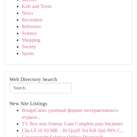
Kids and Teens
News
Recreation
Reference
Science
Shopping
Society
Sports
Web Directory Search
New Site Listings
BongaCams: удобный формат интерактивного
отдыха...
TV Box sem Antena: Guia Completo para Iniciantes
Cầu Lô 10 Số MB – Bí Quyết Soi Kết Quả 99% C...