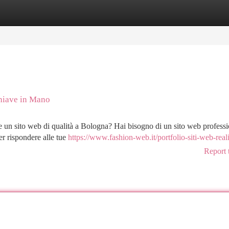
tegories
Register
Login
Chiave in Mano
re un sito web di qualità a Bologna? Hai bisogno di un sito web profess
er rispondere alle tue
https://www.fashion-web.it/portfolio-siti-web-reali
Report 