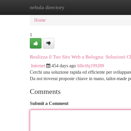
nebula directory
Home
New Site Listings
Add Site
Ca
Home
1
Realizza il Tuo Sito Web a Bologna: Soluzioni 
Internet
454 days ago
lillictfq199289
Cerchi una soluzione rapida ed efficiente per sviluppa
Da noi troverai proposte chiave in mano, tailor-made p
Comments
Submit a Comment