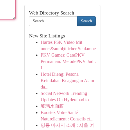
Web Directory Search
Search
New Site Listings
Hartes FSK Video Mit
uners&auml;ttlicher Schlampe
PKV Games: CaraPKV
Permainan: MetodePKV Judi:
L...
Hotel Dieng: Pesona
Keindahan Keagungan Alam
da...
Social Network Trending
Updates On Hyderabad to...
玻璃水面膜
Boostez Votre Santé
Naturellement : Conseils et...
명동 마사지 소개 : 서울 여