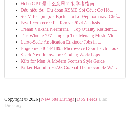
Hello GPT 是什么意思？ 初学者指南
Dấu hiệu tốt · Dự đoán XSMB Soi Cầu : Cơ Hộ...
Soi VIP chọn lọc · Bạch Thủ Lô Đẹp hôm nay: Chố...
Best Ecommerce Platforms : 2024 Analysis
Trehan Vriksha Neemrana – Top Quality Residenti...
Tips Winrate 777: Ungkap Trik Menang Mesin Virt...
Large-Scale Application Engineer Jobs in ...
Frigidaire 5304441893 Microwave Door Latch Hook
Spark Next Innovators: Coding Workshops...
Kilts for Men: A Modern Scottish Style Guide
Parker Hannifin 76728 Coaxial Thermocouple W/ 1...
Copyright © 2026 |
New Site Listings
|
RSS Feeds
Link
Directory