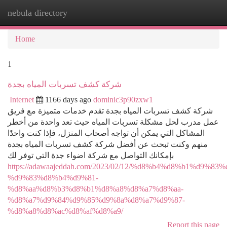
nebula directory
Togg
navi
Home
1
شركة كشف تسربات المياه بجدة
Internet
1166 days ago
dominic3p90zxw1
شركة كشف تسربات المياه بجدة تقدم خدمات متميزة مع فريق
عمل مدرب لحل مشكلة تسربات المياه حيث تعد واحدة من أخطر
المشاكل التي يمكن أن تواجه أصحاب المنزل، فإذا كنت واحدًا
منهم وكنت تبحث عن أفضل شركة كشف تسربات المياه بجدة
بإمكانك التواصل مع شركة اضواء جدة التي توفر لك
https://adawaajeddah.com/2023/02/12/%d8%b4%d8%b1%d9%83%
%d9%83%d8%b4%d9%81-
%d8%aa%d8%b3%d8%b1%d8%a8%d8%a7%d8%aa-
%d8%a7%d9%84%d9%85%d9%8a%d8%a7%d9%87-
%d8%a8%d8%ac%d8%af%d8%a9/
Report this page