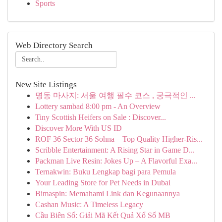
Sports
Web Directory Search
New Site Listings
명동 마사지: 서울 여행 필수 코스 , 궁극적인 ...
Lottery sambad 8:00 pm - An Overview
Tiny Scottish Heifers on Sale : Discover...
Discover More With US ID
ROF 36 Sector 36 Sohna – Top Quality Higher-Ris...
Scribble Entertainment: A Rising Star in Game D...
Packman Live Resin: Jokes Up – A Flavorful Exa...
Ternakwin: Buku Lengkap bagi para Pemula
Your Leading Store for Pet Needs in Dubai
Bimaspin: Memahami Link dan Kegunaannya
Cashan Music: A Timeless Legacy
Cầu Biên Số: Giải Mã Kết Quả Xổ Số MB