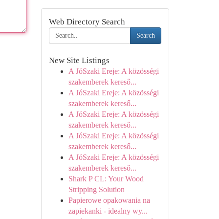
Web Directory Search
Search
New Site Listings
A JóSzaki Ereje: A közösségi
szakemberek kereső...
A JóSzaki Ereje: A közösségi
szakemberek kereső...
A JóSzaki Ereje: A közösségi
szakemberek kereső...
A JóSzaki Ereje: A közösségi
szakemberek kereső...
A JóSzaki Ereje: A közösségi
szakemberek kereső...
Shark P CL: Your Wood
Stripping Solution
Papierowe opakowania na
zapiekanki - idealny wy...