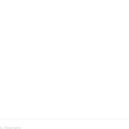
k Directory