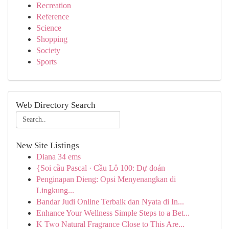
Recreation
Reference
Science
Shopping
Society
Sports
Web Directory Search
New Site Listings
Diana 34 ems
{Soi cầu Pascal · Cầu Lô 100: Dự đoán
Penginapan Dieng: Opsi Menyenangkan di
Lingkung...
Bandar Judi Online Terbaik dan Nyata di In...
Enhance Your Wellness Simple Steps to a Bet...
K Two Natural Fragrance Close to This Are...