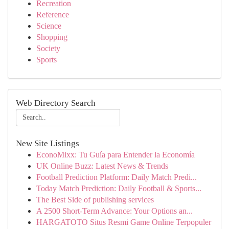
Recreation
Reference
Science
Shopping
Society
Sports
Web Directory Search
New Site Listings
EconoMixx: Tu Guía para Entender la Economía
UK Online Buzz: Latest News & Trends
Football Prediction Platform: Daily Match Predi...
Today Match Prediction: Daily Football & Sports...
The Best Side of publishing services
A 2500 Short-Term Advance: Your Options an...
HARGATOTO Situs Resmi Game Online Terpopuler