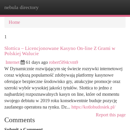
nebula directory
Togg
navi
Home
1
Slottica – Licencjonowane Kasyno On-line Z Grami w
Polskiej Walucie
Internet
61 days ago
robert5l94cvm9
W Dynamicznie rozwijającym się świecie rozrywki internetowej
coraz większą popularność zdobywają platformy kasynowe
oferujące bezpieczne środowisko gry, atrakcyjne promocje oraz
szeroki wybór wysokiej jakości tytułów. Slottica to jedno z
najbardziej rozpoznawalnych kasyn on line, które od momentu
swojego debiutu w 2019 roku konsekwentnie buduje pozycję
zaufanego operatora na rynku. Dz...
https://kotlobudosiek.pl/
Report this page
Comments
Submit a Comment