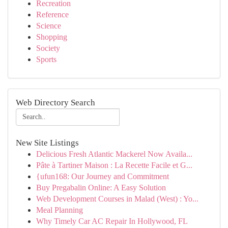
Recreation
Reference
Science
Shopping
Society
Sports
Web Directory Search
New Site Listings
Delicious Fresh Atlantic Mackerel Now Availa...
Pâte à Tartiner Maison : La Recette Facile et G...
{ufun168: Our Journey and Commitment
Buy Pregabalin Online: A Easy Solution
Web Development Courses in Malad (West) : Yo...
Meal Planning
Why Timely Car AC Repair In Hollywood, FL