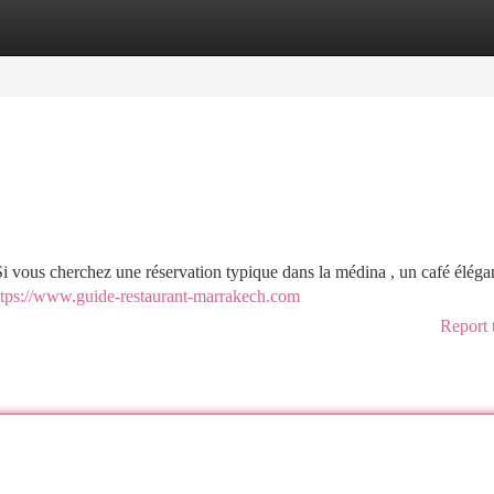
tegories
Register
Login
 vous cherchez une réservation typique dans la médina , un café élégan
ttps://www.guide-restaurant-marrakech.com
Report 