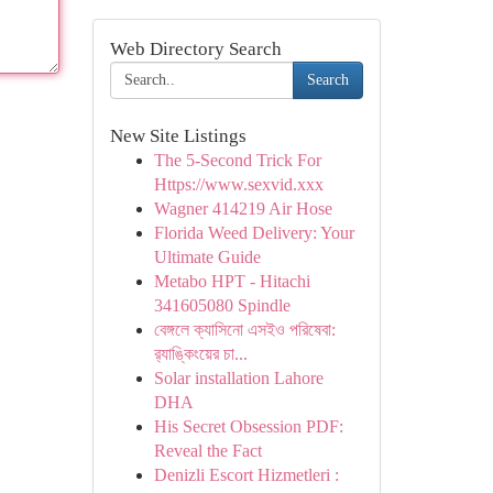
Web Directory Search
Search
New Site Listings
The 5-Second Trick For
Https://www.sexvid.xxx
Wagner 414219 Air Hose
Florida Weed Delivery: Your
Ultimate Guide
Metabo HPT - Hitachi
341605080 Spindle
বেঙ্গলে ক্যাসিনো এসইও পরিষেবা:
র‍্যাঙ্কিংয়ের চা...
Solar installation Lahore
DHA
His Secret Obsession PDF:
Reveal the Fact
Denizli Escort Hizmetleri :