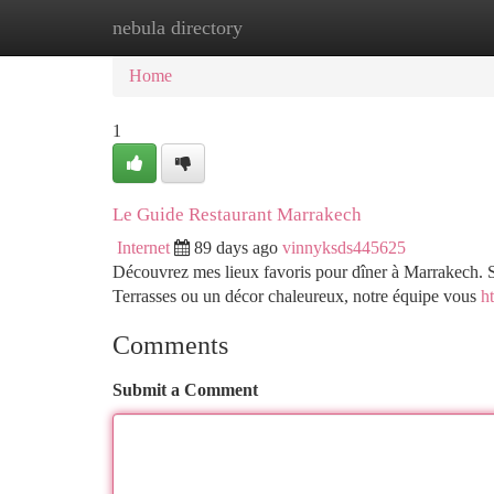
nebula directory
Home
New Site Listings
Add Site
Ca
Home
1
Le Guide Restaurant Marrakech
Internet
89 days ago
vinnyksds445625
Découvrez mes lieux favoris pour dîner à Marrakech. Si
Terrasses ou un décor chaleureux, notre équipe vous
h
Comments
Submit a Comment