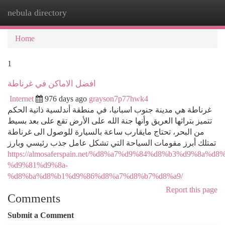
nebula directory
Togg
navi
Home
1
افضل الاماكن في غرناطة
Internet
976 days ago
grayson7p77hwk4
غرناطة هي مدينة جنوب اسبانيا، في منطقة أندلسية ذاتية الحكم
تتميز بتراثها العريق وأنها جنة الله على الأرض تقع على بعد بسيط
من البحر، تحتاج مايقارب ساعة بالسيارة للوصول الى غرناطة
تمتلك أبرز مقومات السياحة التي تشكل عامل جذب رئيسي وبارز
https://almosaferspain.net/%d8%a7%d9%84%d8%b3%d9%8a%d
%d9%81%d9%8a-
%d8%ba%d8%b1%d9%86%d8%a7%d8%b7%d8%a9/
Report this page
Comments
Submit a Comment