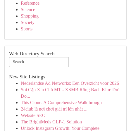
Reference
Science
Shopping
Society
Sports
Web Directory Search
New Site Listings
Nederlandse Ad Networks: Een Overzicht voor 2026
Soi Cặp Xỉu Chủ MT - XSMB Rồng Bạch Kim: Dự
Đo...
This Clone: A Comprehensive Walkthrough
24club là nơi chơi giải trí lớn nhất ...
Website SEO
The BrightMeds GLP-1 Solution
Unlock Instagram Growth: Your Complete