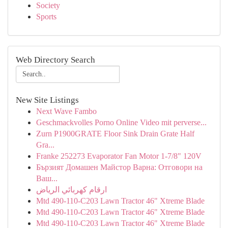
Society
Sports
Web Directory Search
New Site Listings
Next Wave Fambo
Geschmackvolles Porno Online Video mit perverse...
Zurn P1900GRATE Floor Sink Drain Grate Half
Gra...
Franke 252273 Evaporator Fan Motor 1-7/8" 120V
Бързият Домашен Майстор Варна: Отговори на
Ваш...
ارقام كهربائي الرياض
Mtd 490-110-C203 Lawn Tractor 46" Xtreme Blade
Mtd 490-110-C203 Lawn Tractor 46" Xtreme Blade
Mtd 490-110-C203 Lawn Tractor 46" Xtreme Blade